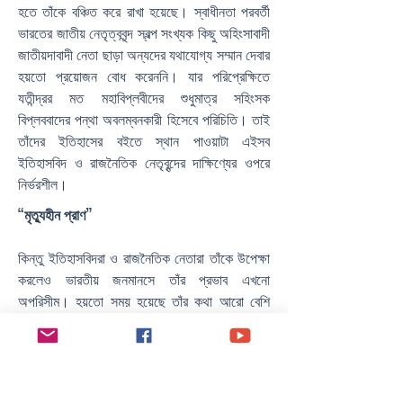
হতে তাঁকে বঞ্চিত করে রাখা হয়েছে। স্বাধীনতা পরবর্তী
ভারতের জাতীয় নেতৃত্ববৃন্দ স্বল্প সংখ্যক কিছু অহিংসাবাদী
জাতীয়দাবাদী নেতা ছাড়া অন্যদের যথাযোগ্য সম্মান দেবার
হয়তো প্রয়োজন বোধ করেননি। যার পরিপ্রেক্ষিতে
যতীন্দ্রর মত মহাবিপ্লবীদের শুধুমাত্র সহিংসক
বিপ্লববাদের পন্থা অবলম্বনকারী হিসেবে পরিচিতি। তাই
তাঁদের ইতিহাসের বইতে স্থান পাওয়াটা এইসব
ইতিহাসবিদ ও রাজনৈতিক নেতৃবৃন্দের দাক্ষিণ্যের ওপরে
নির্ভরশীল।
“মৃত্যুহীন প্রাণ”
কিন্তু ইতিহাসবিদরা ও রাজনৈতিক নেতারা তাঁকে উপেক্ষা
করলেও ভারতীয় জনমানসে তাঁর প্রভাব এখনো
অপরিসীম। হয়তো সময় হয়েছে তাঁর কথা আরো বেশি
করে প্রচার করবার, যাতে যুবসমাজ তাদের আদর্শ কে
চিনতে পারে এবং অনুসরণ করতে পারে। যতীন্দ্র ভারতীয়
স্বাধীনতা সংগ্রামের ভিত্তি স্থাপন করে গিয়েছিলেন যার
ওপরে পরবর্তীকালের দেশনেতা ও দেশনায়কেরা তাঁদের