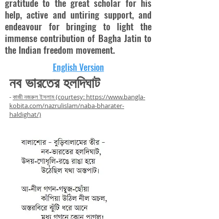
gratitude to the great scholar for his
help, active and untiring support, and
endeavour for bringing to light the
immense contribution of Bagha Jatin to
the Indian freedom movement.
English Version
নব ভারতের হলদিঘাট
-
কাজী নজরুল ইসলাম
(courtesy: https://www.bangla-
kobita.com/nazrulislam/naba-bharater-
haldighat/)