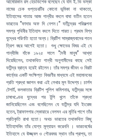
আমেরিকান রস হেডভিশেক বলেছেন যে যদি ই. ভি ভস্কা
নামের চেক গুপ্তচরটির কোনো ভূমিকা না থাকতো,
ইতিহাসের পাতায় আজ গান্ধীর বদলে বাঘা যতীন হতেন
ভারতের "ফাদার অফ দি নেশন।" যতীন্দ্রের পরিকল্পনা
সমগ্র পৃথিবীর ইতিহাস বদলে দিতে পারত। প্রথম বিশ্ব
যুদ্ধের পরিণতি হতো অন্য। ব্রিটিশ সাম্রাজ্যবাদের পতন
ত্রিশ বছর আগেই হতো। শুধু ক্ষোভের বিষয় এই যে
গান্ধীজি যাঁকে ১৯২৫ সালে "দৈবী মানুষ" আখ্যা
দিয়েছিলেন, তথাকথিত গান্ধী অনুগামীদের কাছে সেই
যতীন্দ্র ব্রাত্য হয়েই রইলেন। তাঁর সমগ্র জীবন ও বিরাট
কার্য্যের একটি সংক্ষিপ্ত বিবরণীর মাধ্যমে এই মহামানবের
প্রতি শ্রদ্ধা জ্ঞাপন করা এই লেখার মূল উদ্দেশ্য। চার্লস
টেগার্ট, কলকাতার ব্রিটিশ পুলিশ কমিশনার, যতীন্দ্রর সঙ্গে
চাষাখণ্ডের যুদ্ধের পর টুপি খুলে তাঁকে শ্রদ্ধা
জানিয়েছিলেন এবং বলেছিলেন যে যতীন্দ্র যদি ইংরেজ
হতেন, ট্রাফালগার স্কোয়ারে নেলসন এর মূর্তির পাশে তাঁর
প্রতিকৃতি রাখা হতো। অথচ ভারতের তথাকথিত কিছু
ইতিহাসবিদ তাঁর যোগ্য মূল্যায়ন করেননি । ভারতবর্ষের
ইতিহাসে যে ঊজ্জ্বল ও গৌরবময় স্থান তাঁর প্রাপ্য, তা