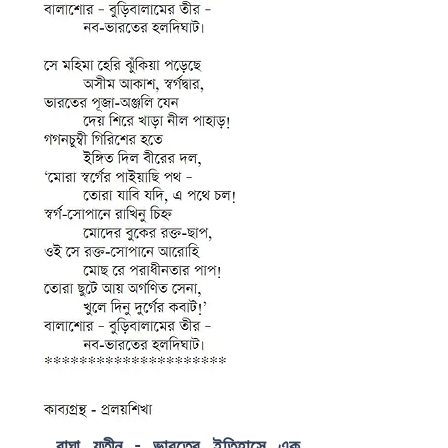
বাঘা যতীন - ভারতের ইতিহাসে এক