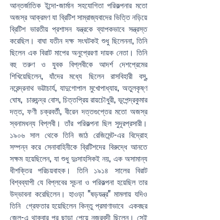
আন্তর্জাতিক ইন্দো-জার্মান সহযোগিতা পরিকল্পনার মতো
অজস্র আক্রমণ যা ব্রিটিশ সাম্রাজ্যবাদের ভিত্তি নড়িয়ে
ব্রিটিশ ভারতীয় প্রশাসন যন্ত্রকে ব্যাপকভাবে সন্ত্রস্ত
করেছিল। বাঘা যতীন দক্ষ সংঘটকই শুধু ছিলেননা, তিনি
ছিলেন এক বিরাট মাপের অনুপ্রেরণা দায়ক নেতা। তিনি
বহু তরুণ ও যুবক বিপ্লবীকে আদর্শ দেশপ্রেমের
শিখিয়েছিলেন, যাঁদের মধ্যে ছিলেন রাসবিহারী বসু,
নরেন্দ্রনাথ ভট্টাচার্য, যাদুগোপাল মুখোপাধ্যায়, অতুলকৃষ্ণ
ঘোষ, চারুচন্দ্র বোস, চিত্তপ্রিয় রায়চৌধুরী, ভূপেন্দ্রকুমার
দত্ত, ফণী চক্রবর্তী, বীরেন দত্তগুপ্তের মতো অজস্র
স্বনামধন্য বিপ্লবী। তাঁর পরিকল্পনা ছিল সুদূরপ্রসারী।
১৯০৬ সাল থেকে তিনি জাঠ রেজিমেন্ট-এর বিদ্রোহ
সম্পন্ন করে সেনাবাহিনীকে ব্রিটিশদের বিরুদ্ধে আনতে
সক্ষম হয়েছিলেন, যা শুধু দুঃসাহসিকই নয়, এক অসামান্য
ধীশক্তির পরিচয়বাহক। তিনি ১৯১৪ সালের বিরাট
বিশ্বব্যাপী যে বিপ্লবের সূচনা ও পরিকল্পনা হয়েছিল তার
উদ্ভাবনা করেছিলেন। হাওড়া "ষড়যন্ত্র" মামলায় যদিও
তিনি গ্রেফতার হয়েছিলেন কিন্তু প্রমাণাভাবে একবছর
জেল-এ থাকবার পর ছাড়া পেয়ে নজরবন্দী ছিলেন। সেই