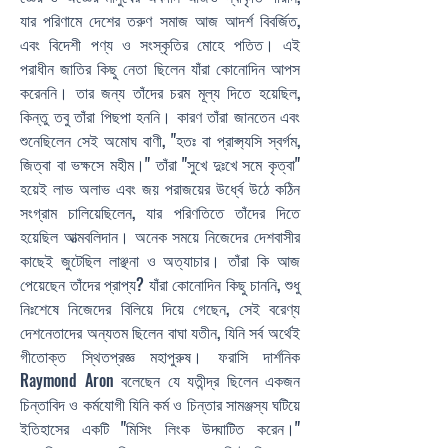
যার পরিণামে দেশের তরুণ সমাজ আজ আদর্শ বিবর্জিত,
এবং বিদেশী পণ্য ও সংস্কৃতির মোহে পতিত। এই
পরাধীন জাতির কিছু নেতা ছিলেন যাঁরা কোনোদিন আপস
করেননি। তার জন্য তাঁদের চরম মূল্য দিতে হয়েছিল,
কিন্তু তবু তাঁরা পিছপা হননি। কারণ তাঁরা জানতেন এবং
শুনেছিলেন সেই অমোঘ বাণী, "হতঃ বা প্রাপ্স্যসি স্বর্গম,
জিত্বা বা ভক্ষসে মহীম।" তাঁরা "সুখে দুঃখে সমে কৃত্বা"
হয়েই লাভ অলাভ এবং জয় পরাজয়ের উর্ধ্বে উঠে কঠিন
সংগ্রাম চালিয়েছিলেন, যার পরিণতিতে তাঁদের দিতে
হয়েছিল আত্মবলিদান। অনেক সময়ে নিজেদের দেশবাসীর
কাছেই জুটেছিল লাঞ্ছনা ও অত্যাচার। তাঁরা কি আজ
পেয়েছেন তাঁদের প্রাপ্য? যাঁরা কোনোদিন কিছু চাননি, শুধু
নিঃশেষে নিজেদের বিলিয়ে দিয়ে গেছেন, সেই বরেণ্য
দেশনেতাদের অন্যতম ছিলেন বাঘা যতীন, যিনি সর্ব অর্থেই
গীতোক্ত স্থিতপ্রজ্ঞ মহাপুরুষ। ফরাসি দার্শনিক
Raymond Aron বলেছেন যে যতীন্দ্র ছিলেন একজন
চিন্তাবিদ ও কর্মযোগী যিনি কর্ম ও চিন্তার সামঞ্জস্য ঘটিয়ে
ইতিহাসের একটি "মিসিং লিংক উদ্ঘাটিত করেন।"