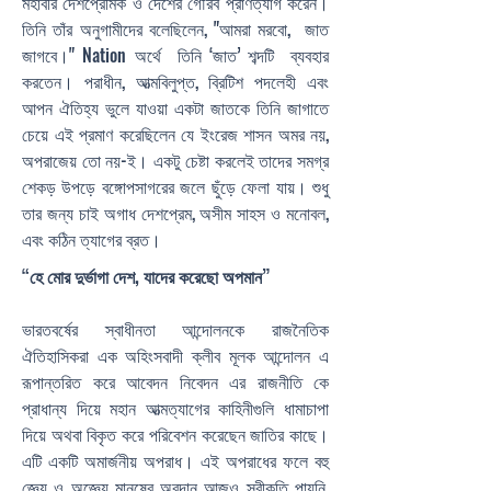
মহাবীর দেশপ্রেমিক ও দেশের গৌরব প্রাণত্যাগ করেন।
তিনি তাঁর অনুগামীদের বলেছিলেন, "আমরা মরবো, জাত
জাগবে।" Nation অর্থে তিনি ‘জাত’ শব্দটি ব্যবহার
করতেন। পরাধীন, আত্মবিলুপ্ত, ব্রিটিশ পদলেহী এবং
আপন ঐতিহ্য ভুলে যাওয়া একটা জাতকে তিনি জাগাতে
চেয়ে এই প্রমাণ করেছিলেন যে ইংরেজ শাসন অমর নয়,
অপরাজেয় তো নয়-ই। একটু চেষ্টা করলেই তাদের সমগ্র
শেকড় উপড়ে বঙ্গোপসাগরের জলে ছুঁড়ে ফেলা যায়। শুধু
তার জন্য চাই অগাধ দেশপ্রেম, অসীম সাহস ও মনোবল,
এবং কঠিন ত্যাগের ব্রত।
“হে মোর দুর্ভাগা দেশ, যাদের করেছো অপমান”
ভারতবর্ষের স্বাধীনতা আন্দোলনকে রাজনৈতিক
ঐতিহাসিকরা এক অহিংসবাদী ক্লীব মূলক আন্দোলন এ
রূপান্তরিত করে আবেদন নিবেদন এর রাজনীতি কে
প্রাধান্য দিয়ে মহান আত্মত্যাগের কাহিনীগুলি ধামাচাপা
দিয়ে অথবা বিকৃত করে পরিবেশন করেছেন জাতির কাছে।
এটি একটি অমার্জনীয় অপরাধ। এই অপরাধের ফলে বহু
জ্ঞেয় ও অজ্ঞেয় মানুষের অবদান আজও স্বীকৃতি পায়নি,