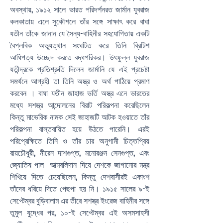
অবস্থায়, ১৯১২ সালে ভারত পরিদর্শনরত জার্মান যুবরাজ
কলকাতায় এলে সুকৌশলে তাঁর সঙ্গে সাক্ষাৎ করে বাঘা
যতীন তাঁকে জানান যে সৈন্য-বাহিনীর সহযোগিতায় একটি
বৈপ্লবিক অভ্যুত্থান সংঘটিত করে তিনি ব্রিটিশ
আধিপত্য উচ্ছেদ করতে বদ্ধপরিকর। উৎফুল্ল যুবরাজ
যতীন্দ্রকে প্রতিশ্রুতি দিলেন জার্মানি যে এই প্রচেষ্টা
সমর্থনে আগ্রহী তা তিনি অস্ত্র ও অর্থ পাঠিয়ে প্রমাণ
করবেন । বাঘা যতীন জাহাজ ভর্তি অস্ত্র এনে ভারতের
মধ্যে সশস্ত্র আন্দোলনের বিরাট পরিকল্পনা করেছিলেন
কিন্তু মাভেরিক নামক সেই জাহাজটি আটক হওয়াতে তাঁর
পরিকল্পনা বাস্তবায়িত হয়ে উঠতে পারেনি। এরই
পরিপ্রেক্ষিতে তিনি ও তাঁর চার অনুগামী চিত্তপ্রিয়
রায়চৌধুরী, নীরেন দাশগুপ্ত, মনোরঞ্জন সেনগুপ্ত, এবং
জ্যোতিষ পাল আত্মবলিদান দিয়ে দেশকে জাগানোর মন্ত্র
শিখিয়ে দিতে চেয়েছিলেন, কিন্তু দেশবাসীরই একাংশ
তাঁদের ধরিয়ে দিতে পেছপা হয় নি। ১৯১৫ সালের ৯-ই
সেপ্টেম্বর বুড়িবালাম এর তীরে সশস্ত্র ইংরেজ বাহিনীর সঙ্গে
তুমুল যুদ্ধের পর, ১০-ই সেপ্টেম্বর এই অসমসাহসী