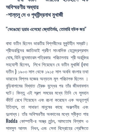
অবিস্মরণীয় অধ্যায়
-শান্তনু দে ও পৃথ্বীন্দ্রনাথ মুখার্জী
"ভেঙেছো দুয়ার এসেছো জ্যোতির্ময়, তোমারি হউক জয়"
বাঘা যতীন ছিলেন ভারতীয় বিপ্লবীদের মুকুটহীন সম্রাট।
শ্রীঅরবিন্দের জ্ঞাতিভাই প্রবীণ সাংবাদিক হেমেন্দ্রপ্রসাদ
ঘোষ, যিনি বন্দেমাতরম পত্রিকার পরিচালনায় শ্রী অরবিন্দর
সহযোগী ছিলেন, লিখে গিয়েছেন যে যতীন মুখার্জি (বাঘা
যতীন ) ১৯০৩ সাল থেকে ১৯১৫ সাল অবধি বাংলার তথা
ভারতের বিপ্লব যজ্ঞের অন্যতম মূল পরিচালক ছিলেন ।
বুড়িবালামের বিখ্যাত ট্রেঞ্চ যুদ্ধের পর তাঁর জীবনাবসান
ঘটে। কিন্তু এই স্বল্প সময়ের মধ্যে তিনি যে সুমহান
কীর্তি রেখে গিয়েছেন এবং রচনা করেছেন এক অভূতপূর্ব
ইতিহাস, তা সাধারণ মানুষের কাছে অকল্পনীয় এবং
দুঃসাধ্য। তাঁর অবিস্মরণীয় অবদানের মধ্যে স্বীকৃত পায়
Rodda কোম্পানী-র অস্ত্র লুন্ঠন, আশুতোষ বিশ্বাস ও
সামসুল আলম নিধন, এবং সেনা বিদ্রোহের প্রেক্ষিতে